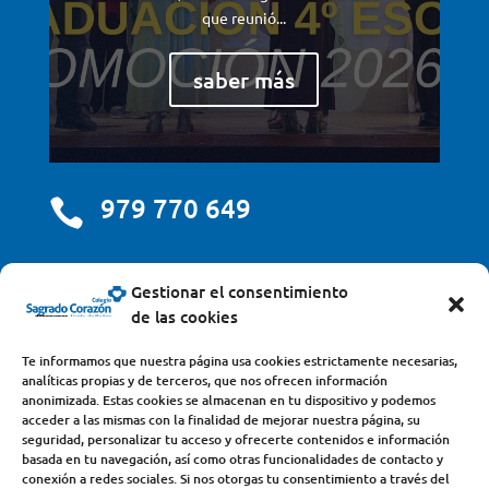
que reunió...
saber más
979 770 649

centro@scjdehon.com

Gestionar el consentimiento
de las cookies
Colegio y Seminario Sagrado Corazón
Te informamos que nuestra página usa cookies estrictamente necesarias,
analíticas propias y de terceros, que nos ofrecen información
Avda. Castilla y León, s/n – 34200 – Venta de Baños
anonimizada. Estas cookies se almacenan en tu dispositivo y podemos
acceder a las mismas con la finalidad de mejorar nuestra página, su
(Palencia) – Teléfono 979770649
seguridad, personalizar tu acceso y ofrecerte contenidos e información
basada en tu navegación, así como otras funcionalidades de contacto y
conexión a redes sociales. Si nos otorgas tu consentimiento a través del