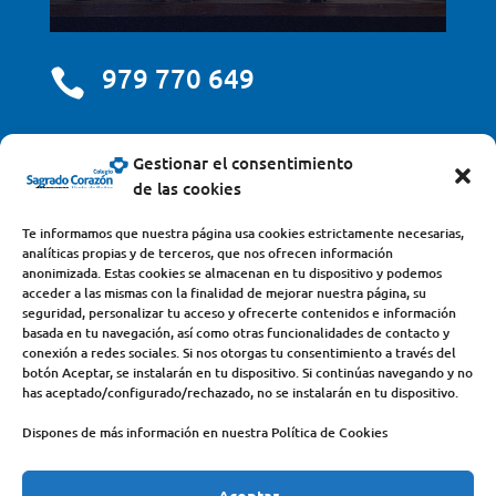
979 770 649

centro@scjdehon.com

Gestionar el consentimiento
de las cookies
Colegio y Seminario Sagrado Corazón
Te informamos que nuestra página usa cookies estrictamente necesarias,
analíticas propias y de terceros, que nos ofrecen información
Avda. Castilla y León, s/n – 34200 – Venta de Baños
anonimizada. Estas cookies se almacenan en tu dispositivo y podemos
acceder a las mismas con la finalidad de mejorar nuestra página, su
(Palencia) – Teléfono 979770649
seguridad, personalizar tu acceso y ofrecerte contenidos e información
basada en tu navegación, así como otras funcionalidades de contacto y
conexión a redes sociales. Si nos otorgas tu consentimiento a través del
botón Aceptar, se instalarán en tu dispositivo. Si continúas navegando y no
has aceptado/configurado/rechazado, no se instalarán en tu dispositivo.
Dispones de más información en nuestra Política de Cookies
Aceptar