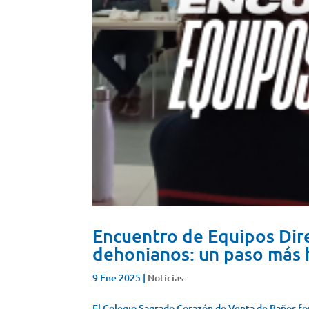
Encuentro de Equipos Dire
dehonianos: un paso más h
9 Ene 2025
|
Noticias
El Colegio Sagrado Corazón de Venta de Baños fo