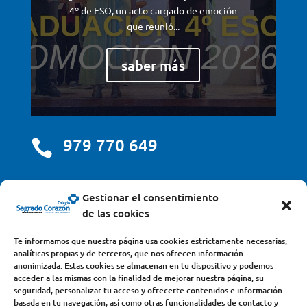
4º de ESO, un acto cargado de emoción
que reunió...
saber más
979 770 649

centro@scjdehon.com

Gestionar el consentimiento
de las cookies
Colegio y Seminario Sagrado Corazón
Te informamos que nuestra página usa cookies estrictamente necesarias,
analíticas propias y de terceros, que nos ofrecen información
Avda. Castilla y León, s/n – 34200 – Venta de Baños
anonimizada. Estas cookies se almacenan en tu dispositivo y podemos
acceder a las mismas con la finalidad de mejorar nuestra página, su
(Palencia) – Teléfono 979770649
seguridad, personalizar tu acceso y ofrecerte contenidos e información
basada en tu navegación, así como otras funcionalidades de contacto y