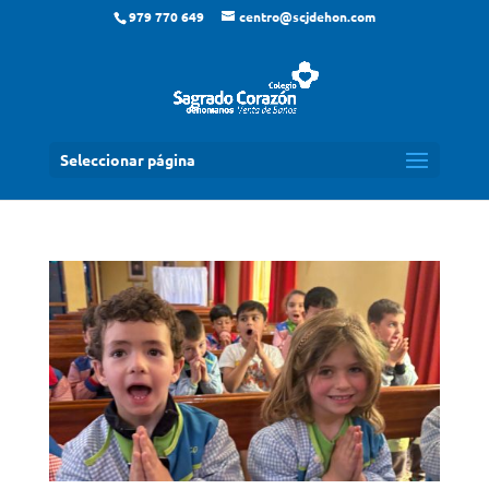
979 770 649
centro@scjdehon.com
Seleccionar página