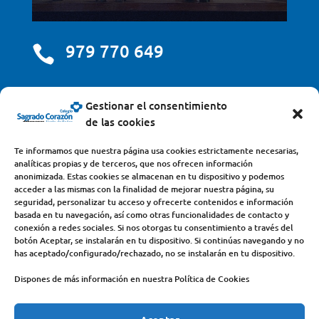
979 770 649

centro@scjdehon.com

Gestionar el consentimiento
de las cookies
Colegio y Seminario Sagrado Corazón
Te informamos que nuestra página usa cookies estrictamente necesarias,
analíticas propias y de terceros, que nos ofrecen información
Avda. Castilla y León, s/n – 34200 – Venta de Baños
anonimizada. Estas cookies se almacenan en tu dispositivo y podemos
acceder a las mismas con la finalidad de mejorar nuestra página, su
(Palencia) – Teléfono 979770649
seguridad, personalizar tu acceso y ofrecerte contenidos e información
basada en tu navegación, así como otras funcionalidades de contacto y
conexión a redes sociales. Si nos otorgas tu consentimiento a través del
botón Aceptar, se instalarán en tu dispositivo. Si continúas navegando y no
has aceptado/configurado/rechazado, no se instalarán en tu dispositivo.
Dispones de más información en nuestra Política de Cookies