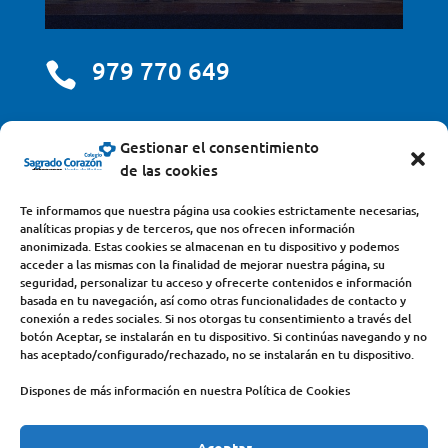
979 770 649

centro@scjdehon.com

Gestionar el consentimiento
de las cookies
Colegio y Seminario Sagrado Corazón
Te informamos que nuestra página usa cookies estrictamente necesarias,
analíticas propias y de terceros, que nos ofrecen información
Avda. Castilla y León, s/n – 34200 – Venta de Baños
anonimizada. Estas cookies se almacenan en tu dispositivo y podemos
acceder a las mismas con la finalidad de mejorar nuestra página, su
(Palencia) – Teléfono 979770649
seguridad, personalizar tu acceso y ofrecerte contenidos e información
basada en tu navegación, así como otras funcionalidades de contacto y
conexión a redes sociales. Si nos otorgas tu consentimiento a través del
botón Aceptar, se instalarán en tu dispositivo. Si continúas navegando y no
has aceptado/configurado/rechazado, no se instalarán en tu dispositivo.
Dispones de más información en nuestra Política de Cookies
Aceptar