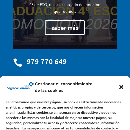
4º de ESO, un acto cargado de emoción
que reunió...
saber más
979 770 649

centro@scjdehon.com

Gestionar el consentimiento
de las cookies
Colegio y Seminario Sagrado Corazón
Te informamos que nuestra página usa cookies estrictamente necesarias,
analíticas propias y de terceros, que nos ofrecen información
Avda. Castilla y León, s/n – 34200 – Venta de Baños
anonimizada. Estas cookies se almacenan en tu dispositivo y podemos
acceder a las mismas con la finalidad de mejorar nuestra página, su
(Palencia) – Teléfono 979770649
seguridad, personalizar tu acceso y ofrecerte contenidos e información
basada en tu navegación, así como otras funcionalidades de contacto y