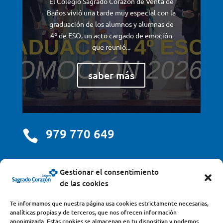
El Colegio Sagrado Corazón de Venta de
Baños vivió una tarde muy especial con la
graduación de los alumnos y alumnas de
4º de ESO, un acto cargado de emoción
que reunió...
saber más
979 770 649

centro@scjdehon.com

Gestionar el consentimiento
de las cookies
Colegio y Seminario Sagrado Corazón
Te informamos que nuestra página usa cookies estrictamente necesarias,
analíticas propias y de terceros, que nos ofrecen información
Avda. Castilla y León, s/n – 34200 – Venta de Baños
anonimizada. Estas cookies se almacenan en tu dispositivo y podemos