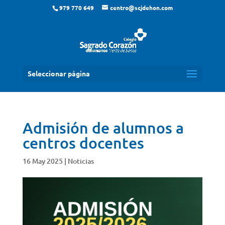
979 770 649
centro@scjdehon.com
Seleccionar página
Admisión de alumnos a
centros docentes
16 May 2025
|
Noticias