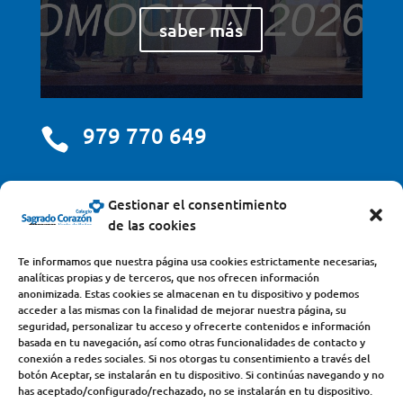
saber más
979 770 649

centro@scjdehon.com

Gestionar el consentimiento
de las cookies
Colegio y Seminario Sagrado Corazón
Te informamos que nuestra página usa cookies estrictamente necesarias,
analíticas propias y de terceros, que nos ofrecen información
Avda. Castilla y León, s/n – 34200 – Venta de Baños
anonimizada. Estas cookies se almacenan en tu dispositivo y podemos
acceder a las mismas con la finalidad de mejorar nuestra página, su
(Palencia) – Teléfono 979770649
seguridad, personalizar tu acceso y ofrecerte contenidos e información
basada en tu navegación, así como otras funcionalidades de contacto y
conexión a redes sociales. Si nos otorgas tu consentimiento a través del
botón Aceptar, se instalarán en tu dispositivo. Si continúas navegando y no
has aceptado/configurado/rechazado, no se instalarán en tu dispositivo.