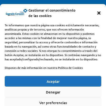
centro@scjdehon.com

Gestionar el consentimiento
de las cookies
Colegio y Seminario Sagrado Corazón
Te informamos que nuestra página usa cookies estrictamente necesarias,
analíticas propias y de terceros, que nos ofrecen información
Avda. Castilla y León, s/n – 34200 – Venta de Baños
anonimizada. Estas cookies se almacenan en tu dispositivo y podemos
acceder a las mismas con la finalidad de mejorar nuestra página, su
(Palencia) – Teléfono 979770649
seguridad, personalizar tu acceso y ofrecerte contenidos e información
basada en tu navegación, así como otras funcionalidades de contacto y
conexión a redes sociales. Si nos otorgas tu consentimiento a través del
botón Aceptar, se instalarán en tu dispositivo. Si continúas navegando y no
has aceptado/configurado/rechazado, no se instalarán en tu dispositivo.
Dispones de más información en nuestra Política de Cookies
Aceptar
COLEGIO
DEHONIANOS
CANAL ÉTICO
ACCESO PROFESORES
ACTUALIDAD
Denegar
CONTACTO
AVISO LEGAL
Ver preferencias
POLÍTICA DE PRIVACIDAD