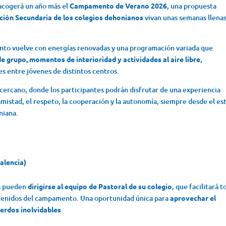
acogerá un año más el
Campamento de Verano 2026
, una propuesta
ción Secundaria de los colegios dehonianos
vivan unas semanas llena
ento vuelve con energías renovadas y una programación variada que
de grupo, momentos de interioridad y actividades al aire libre
,
es entre jóvenes de distintos centros.
 cercano, donde los participantes podrán disfrutar de una experiencia
istad, el respeto, la cooperación y la autonomía, siempre desde el est
niana.
alencia)
as pueden
dirigirse al equipo de Pastoral de su colegio
, que facilitará 
ontenidos del campamento. Una oportunidad única para
aprovechar el
erdos inolvidables
.