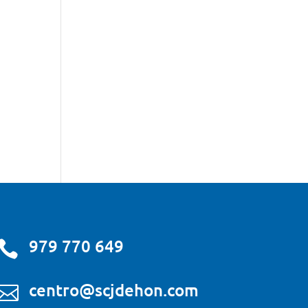
979 770 649

centro@scjdehon.com
