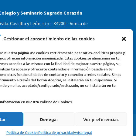
Colegio y Seminario Sagrado Corazón
Avda. Castilla y León, s/n – 34200 – Venta de
Baños (Palencia) – Teléfono 979770649
Gestionar el consentimiento de las cookies
e nuestra página usa cookies estrictamente necesarias, analíticas propias y
 nos ofrecen información anonimizada. Estas cookies se almacenan en tu
emos acceder a las mismas con la finalidad de mejorar nuestra página, su
nalizar tu acceso y ofrecerte contenidos e información basada en tu
omo otras funcionalidades de contacto y conexión a redes sociales. Si nos
timiento a través del botón Aceptar, se instalarán en tu dispositivo. Si
ndo y no has aceptado/configurado/rechazado, no se instalarán en tu
información en nuestra Política de Cookies
tar
Denegar
Ver preferencias
LEGAL
POLÍTICA DE PRIVACIDAD
Política de Cookies
Política de privacidad
Aviso legal