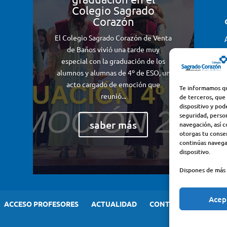
Colegio Sagrado
Corazón
El Colegio Sagrado Corazón de Venta
de Baños vivió una tarde muy
especial con la graduación de los
alumnos y alumnas de 4º de ESO, un
acto cargado de emoción que
Te informamos qu
reunió...
de terceros, que
dispositivo y pod
seguridad, perso
saber más
navegación, así c
otorgas tu consen
continúas navega
dispositivo.
Dispones de más 
Acep
ACCESO PROFESORES
ACTUALIDAD
CONTACTO
AVISO 