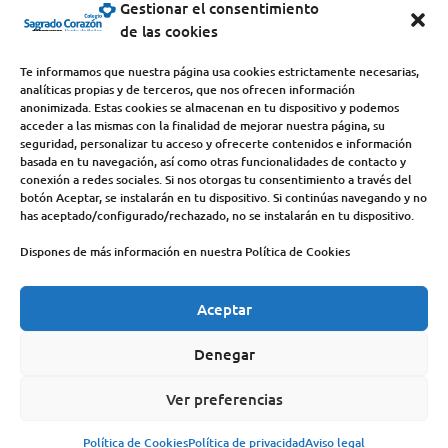
Gestionar el consentimiento
de las cookies
Colegio y Seminario Sagrado Corazón
Te informamos que nuestra página usa cookies estrictamente necesarias,
analíticas propias y de terceros, que nos ofrecen información
Avda. Castilla y León, s/n – 34200 – Venta de Baños
anonimizada. Estas cookies se almacenan en tu dispositivo y podemos
acceder a las mismas con la finalidad de mejorar nuestra página, su
(Palencia) – Teléfono 979770649
seguridad, personalizar tu acceso y ofrecerte contenidos e información
basada en tu navegación, así como otras funcionalidades de contacto y
conexión a redes sociales. Si nos otorgas tu consentimiento a través del
botón Aceptar, se instalarán en tu dispositivo. Si continúas navegando y no
has aceptado/configurado/rechazado, no se instalarán en tu dispositivo.
Dispones de más información en nuestra Política de Cookies
Aceptar
COLEGIO
DEHONIANOS
CANAL ÉTICO
ACCESO PROFESORES
ACTUALIDAD
Denegar
CONTACTO
AVISO LEGAL
Ver preferencias
POLÍTICA DE PRIVACIDAD
POLÍTICA DE COOKIES
Política de Cookies
Política de privacidad
Aviso legal