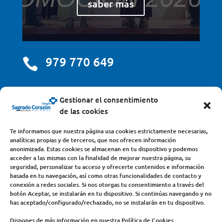
saber más
979 770 649

centro@scjdehon.com

Gestionar el consentimiento
de las cookies
Colegio y Seminario Sagrado Corazón
Te informamos que nuestra página usa cookies estrictamente necesarias,
analíticas propias y de terceros, que nos ofrecen información
Avda. Castilla y León, s/n – 34200 – Venta de Baños
anonimizada. Estas cookies se almacenan en tu dispositivo y podemos
acceder a las mismas con la finalidad de mejorar nuestra página, su
(Palencia) – Teléfono 979770649
seguridad, personalizar tu acceso y ofrecerte contenidos e información
basada en tu navegación, así como otras funcionalidades de contacto y
conexión a redes sociales. Si nos otorgas tu consentimiento a través del
botón Aceptar, se instalarán en tu dispositivo. Si continúas navegando y no
has aceptado/configurado/rechazado, no se instalarán en tu dispositivo.
Dispones de más información en nuestra Política de Cookies