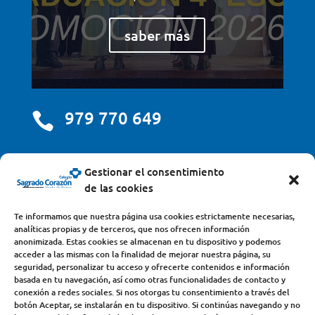
saber más
979 770 649

centro@scjdehon.com

Gestionar el consentimiento
de las cookies
Colegio y Seminario Sagrado Corazón
Te informamos que nuestra página usa cookies estrictamente necesarias,
analíticas propias y de terceros, que nos ofrecen información
Avda. Castilla y León, s/n – 34200 – Venta de Baños
anonimizada. Estas cookies se almacenan en tu dispositivo y podemos
acceder a las mismas con la finalidad de mejorar nuestra página, su
(Palencia) – Teléfono 979770649
seguridad, personalizar tu acceso y ofrecerte contenidos e información
basada en tu navegación, así como otras funcionalidades de contacto y
conexión a redes sociales. Si nos otorgas tu consentimiento a través del
botón Aceptar, se instalarán en tu dispositivo. Si continúas navegando y no