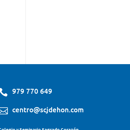
979 770 649

centro@scjdehon.com

Colegio y Seminario Sagrado Corazón