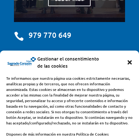
979 770 649

centro@scjdehon.com

Gestionar el consentimiento
de las cookies
Colegio y Seminario Sagrado Corazón
Te informamos que nuestra página usa cookies estrictamente necesarias,
analíticas propias y de terceros, que nos ofrecen información
Avda. Castilla y León, s/n – 34200 – Venta de Baños
anonimizada. Estas cookies se almacenan en tu dispositivo y podemos
acceder a las mismas con la finalidad de mejorar nuestra página, su
(Palencia) – Teléfono 979770649
seguridad, personalizar tu acceso y ofrecerte contenidos e información
basada en tu navegación, así como otras funcionalidades de contacto y
conexión a redes sociales. Si nos otorgas tu consentimiento a través del
botón Aceptar, se instalarán en tu dispositivo. Si continúas navegando y no
has aceptado/configurado/rechazado, no se instalarán en tu dispositivo.
Dispones de más información en nuestra Política de Cookies