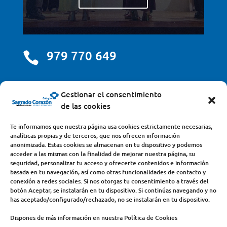
979 770 649

centro@scjdehon.com

Gestionar el consentimiento
de las cookies
Colegio y Seminario Sagrado Corazón
Te informamos que nuestra página usa cookies estrictamente necesarias,
analíticas propias y de terceros, que nos ofrecen información
Avda. Castilla y León, s/n – 34200 – Venta de Baños
anonimizada. Estas cookies se almacenan en tu dispositivo y podemos
acceder a las mismas con la finalidad de mejorar nuestra página, su
(Palencia) – Teléfono 979770649
seguridad, personalizar tu acceso y ofrecerte contenidos e información
basada en tu navegación, así como otras funcionalidades de contacto y
conexión a redes sociales. Si nos otorgas tu consentimiento a través del
botón Aceptar, se instalarán en tu dispositivo. Si continúas navegando y no
has aceptado/configurado/rechazado, no se instalarán en tu dispositivo.
Dispones de más información en nuestra Política de Cookies