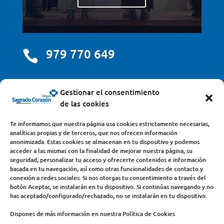
979 770 649

centro@scjdehon.com

Gestionar el consentimiento
de las cookies
Colegio y Seminario Sagrado Corazón
Te informamos que nuestra página usa cookies estrictamente necesarias,
analíticas propias y de terceros, que nos ofrecen información
Avda. Castilla y León, s/n – 34200 – Venta de Baños
anonimizada. Estas cookies se almacenan en tu dispositivo y podemos
acceder a las mismas con la finalidad de mejorar nuestra página, su
(Palencia) – Teléfono 979770649
seguridad, personalizar tu acceso y ofrecerte contenidos e información
basada en tu navegación, así como otras funcionalidades de contacto y
conexión a redes sociales. Si nos otorgas tu consentimiento a través del
botón Aceptar, se instalarán en tu dispositivo. Si continúas navegando y no
has aceptado/configurado/rechazado, no se instalarán en tu dispositivo.
Dispones de más información en nuestra Política de Cookies