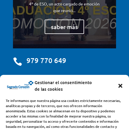
4º de ESO, un acto cargado de emoción
que reunió...
saber más
979 770 649

centro@scjdehon.com

Gestionar el consentimiento
de las cookies
Colegio y Seminario Sagrado Corazón
Te informamos que nuestra página usa cookies estrictamente necesarias,
analíticas propias y de terceros, que nos ofrecen información
Avda. Castilla y León, s/n – 34200 – Venta de Baños
anonimizada. Estas cookies se almacenan en tu dispositivo y podemos
acceder a las mismas con la finalidad de mejorar nuestra página, su
(Palencia) – Teléfono 979770649
seguridad, personalizar tu acceso y ofrecerte contenidos e información
basada en tu navegación, así como otras funcionalidades de contacto y