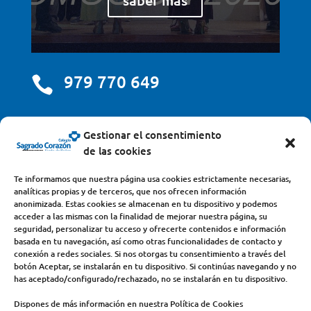
saber más
979 770 649

centro@scjdehon.com

Gestionar el consentimiento
de las cookies
Colegio y Seminario Sagrado Corazón
Te informamos que nuestra página usa cookies estrictamente necesarias,
analíticas propias y de terceros, que nos ofrecen información
Avda. Castilla y León, s/n – 34200 – Venta de Baños
anonimizada. Estas cookies se almacenan en tu dispositivo y podemos
acceder a las mismas con la finalidad de mejorar nuestra página, su
(Palencia) – Teléfono 979770649
seguridad, personalizar tu acceso y ofrecerte contenidos e información
basada en tu navegación, así como otras funcionalidades de contacto y
conexión a redes sociales. Si nos otorgas tu consentimiento a través del
botón Aceptar, se instalarán en tu dispositivo. Si continúas navegando y no
has aceptado/configurado/rechazado, no se instalarán en tu dispositivo.
Dispones de más información en nuestra Política de Cookies