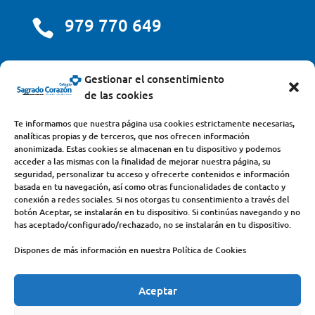
979 770 649

centro@scjdehon.com

Gestionar el consentimiento
de las cookies
Colegio y Seminario Sagrado Corazón
Te informamos que nuestra página usa cookies estrictamente necesarias,
analíticas propias y de terceros, que nos ofrecen información
Avda. Castilla y León, s/n – 34200 – Venta de Baños
anonimizada. Estas cookies se almacenan en tu dispositivo y podemos
acceder a las mismas con la finalidad de mejorar nuestra página, su
(Palencia) – Teléfono 979770649
seguridad, personalizar tu acceso y ofrecerte contenidos e información
basada en tu navegación, así como otras funcionalidades de contacto y
conexión a redes sociales. Si nos otorgas tu consentimiento a través del
botón Aceptar, se instalarán en tu dispositivo. Si continúas navegando y no
has aceptado/configurado/rechazado, no se instalarán en tu dispositivo.
Dispones de más información en nuestra Política de Cookies
Aceptar
COLEGIO
DEHONIANOS
CANAL ÉTICO