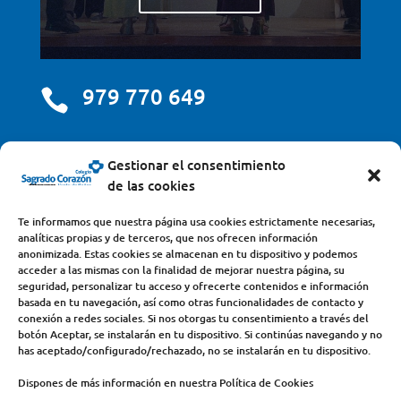
979 770 649

centro@scjdehon.com

Gestionar el consentimiento
de las cookies
Colegio y Seminario Sagrado Corazón
Te informamos que nuestra página usa cookies estrictamente necesarias,
analíticas propias y de terceros, que nos ofrecen información
Avda. Castilla y León, s/n – 34200 – Venta de Baños
anonimizada. Estas cookies se almacenan en tu dispositivo y podemos
acceder a las mismas con la finalidad de mejorar nuestra página, su
(Palencia) – Teléfono 979770649
seguridad, personalizar tu acceso y ofrecerte contenidos e información
basada en tu navegación, así como otras funcionalidades de contacto y
conexión a redes sociales. Si nos otorgas tu consentimiento a través del
botón Aceptar, se instalarán en tu dispositivo. Si continúas navegando y no
has aceptado/configurado/rechazado, no se instalarán en tu dispositivo.
Dispones de más información en nuestra Política de Cookies