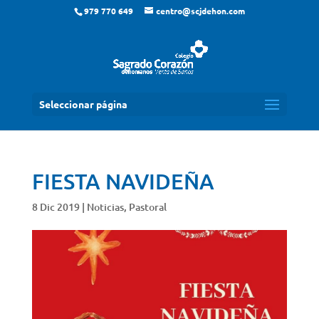
979 770 649
centro@scjdehon.com
Seleccionar página
FIESTA NAVIDEÑA
8 Dic 2019
|
Noticias
,
Pastoral