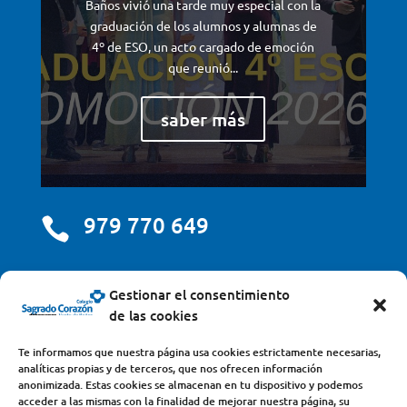
Baños vivió una tarde muy especial con la
graduación de los alumnos y alumnas de
4º de ESO, un acto cargado de emoción
que reunió...
saber más
979 770 649

centro@scjdehon.com

Gestionar el consentimiento
de las cookies
Colegio y Seminario Sagrado Corazón
Te informamos que nuestra página usa cookies estrictamente necesarias,
analíticas propias y de terceros, que nos ofrecen información
Avda. Castilla y León, s/n – 34200 – Venta de Baños
anonimizada. Estas cookies se almacenan en tu dispositivo y podemos
acceder a las mismas con la finalidad de mejorar nuestra página, su