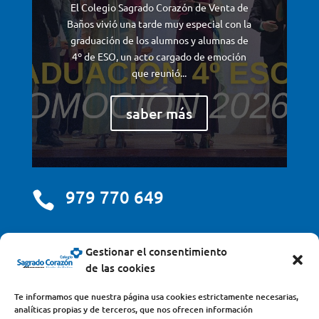
El Colegio Sagrado Corazón de Venta de
Baños vivió una tarde muy especial con la
graduación de los alumnos y alumnas de
4º de ESO, un acto cargado de emoción
que reunió...
saber más
979 770 649

centro@scjdehon.com

Gestionar el consentimiento
de las cookies
Colegio y Seminario Sagrado Corazón
Te informamos que nuestra página usa cookies estrictamente necesarias,
analíticas propias y de terceros, que nos ofrecen información
Avda. Castilla y León, s/n – 34200 – Venta de Baños