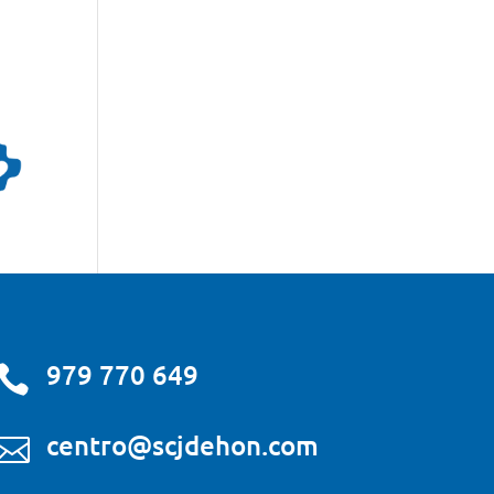
979 770 649

centro@scjdehon.com
