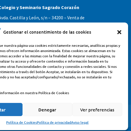
Colegio y Seminario Sagrado Corazón
Avda. Castilla y León, s/n – 34200 – Venta de
Baños (Palencia) – Teléfono 979770649
Gestionar el consentimiento de las cookies
e nuestra página usa cookies estrictamente necesarias, analíticas propias y
 nos ofrecen información anonimizada. Estas cookies se almacenan en tu
emos acceder a las mismas con la finalidad de mejorar nuestra página, su
nalizar tu acceso y ofrecerte contenidos e información basada en tu
omo otras funcionalidades de contacto y conexión a redes sociales. Si nos
timiento a través del botón Aceptar, se instalarán en tu dispositivo. Si
ndo y no has aceptado/configurado/rechazado, no se instalarán en tu
información en nuestra Política de Cookies
tar
Denegar
Ver preferencias
LEGAL
POLÍTICA DE PRIVACIDAD
Política de Cookies
Política de privacidad
Aviso legal