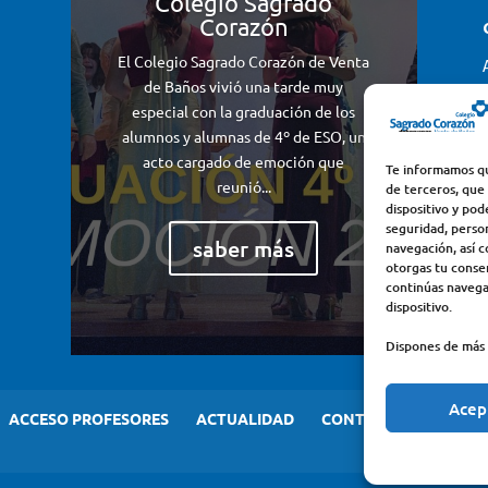
Colegio Sagrado
Corazón
El Colegio Sagrado Corazón de Venta
de Baños vivió una tarde muy
especial con la graduación de los
alumnos y alumnas de 4º de ESO, un
acto cargado de emoción que
Te informamos qu
reunió...
de terceros, que
dispositivo y pod
seguridad, perso
saber más
navegación, así c
otorgas tu consen
continúas navega
dispositivo.
Dispones de más 
Acep
ACCESO PROFESORES
ACTUALIDAD
CONTACTO
AVISO 