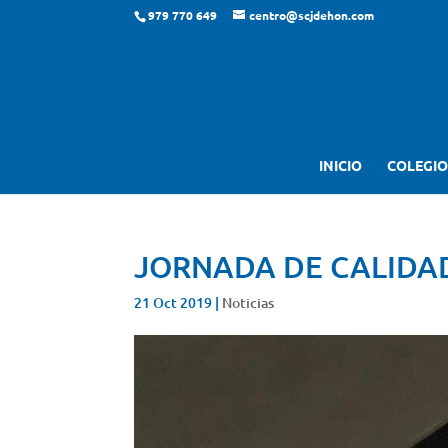
979 770 649
centro@scjdehon.com
INICIO
COLEGIO
JORNADA DE CALIDA
21 Oct 2019
|
Noticias