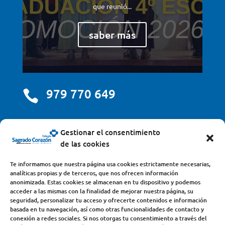
que reunió...
saber más
979 770 649

centro@scjdehon.com

Gestionar el consentimiento
de las cookies
Colegio y Seminario Sagrado Corazón
Te informamos que nuestra página usa cookies estrictamente necesarias,
analíticas propias y de terceros, que nos ofrecen información
Avda. Castilla y León, s/n – 34200 – Venta de Baños
anonimizada. Estas cookies se almacenan en tu dispositivo y podemos
acceder a las mismas con la finalidad de mejorar nuestra página, su
(Palencia) – Teléfono 979770649
seguridad, personalizar tu acceso y ofrecerte contenidos e información
basada en tu navegación, así como otras funcionalidades de contacto y
conexión a redes sociales. Si nos otorgas tu consentimiento a través del