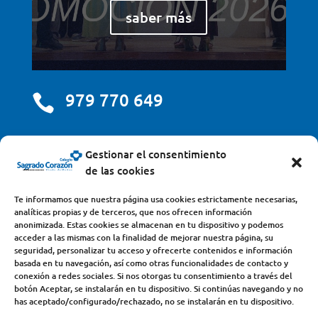
saber más
979 770 649

centro@scjdehon.com

Gestionar el consentimiento
de las cookies
Colegio y Seminario Sagrado Corazón
Te informamos que nuestra página usa cookies estrictamente necesarias,
analíticas propias y de terceros, que nos ofrecen información
Avda. Castilla y León, s/n – 34200 – Venta de Baños
anonimizada. Estas cookies se almacenan en tu dispositivo y podemos
acceder a las mismas con la finalidad de mejorar nuestra página, su
(Palencia) – Teléfono 979770649
seguridad, personalizar tu acceso y ofrecerte contenidos e información
basada en tu navegación, así como otras funcionalidades de contacto y
conexión a redes sociales. Si nos otorgas tu consentimiento a través del
botón Aceptar, se instalarán en tu dispositivo. Si continúas navegando y no
has aceptado/configurado/rechazado, no se instalarán en tu dispositivo.