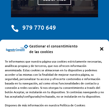
979 770 649

centro@scjdehon.com

Gestionar el consentimiento
de las cookies
Colegio y Seminario Sagrado Corazón
Te informamos que nuestra página usa cookies estrictamente necesarias,
analíticas propias y de terceros, que nos ofrecen información
Avda. Castilla y León, s/n – 34200 – Venta de Baños
anonimizada. Estas cookies se almacenan en tu dispositivo y podemos
acceder a las mismas con la finalidad de mejorar nuestra página, su
(Palencia) – Teléfono 979770649
seguridad, personalizar tu acceso y ofrecerte contenidos e información
basada en tu navegación, así como otras funcionalidades de contacto y
conexión a redes sociales. Si nos otorgas tu consentimiento a través del
botón Aceptar, se instalarán en tu dispositivo. Si continúas navegando y no
has aceptado/configurado/rechazado, no se instalarán en tu dispositivo.
Dispones de más información en nuestra Política de Cookies