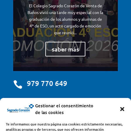
El Colegio Sagrado Corazón de Venta de
Baños vivió una tarde muy especial con la
graduación de los alumnos y alumnas de
4º de ESO, un acto cargado de emoción
que reunió...
saber más
979 770 649

centro@scjdehon.com

Gestionar el consentimiento
de las cookies
Colegio y Seminario Sagrado Corazón
Te informamos que nuestra página usa cookies estrictamente necesarias,
analíticas propias y de terceros, que nos ofrecen información