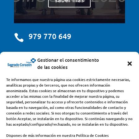
979 770 649

centro@scjdehon.com

Gestionar el consentimiento
de las cookies
Colegio y Seminario Sagrado Corazón
Te informamos que nuestra página usa cookies estrictamente necesarias,
analíticas propias y de terceros, que nos ofrecen información
Avda. Castilla y León, s/n – 34200 – Venta de Baños
anonimizada. Estas cookies se almacenan en tu dispositivo y podemos
acceder a las mismas con la finalidad de mejorar nuestra página, su
(Palencia) – Teléfono 979770649
seguridad, personalizar tu acceso y ofrecerte contenidos e información
basada en tu navegación, así como otras funcionalidades de contacto y
conexión a redes sociales. Si nos otorgas tu consentimiento a través del
botón Aceptar, se instalarán en tu dispositivo. Si continúas navegando y no
has aceptado/configurado/rechazado, no se instalarán en tu dispositivo.
Dispones de más información en nuestra Política de Cookies