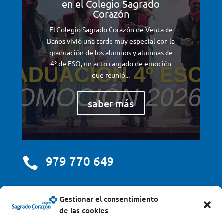
en el Colegio Sagrado
Corazón
El Colegio Sagrado Corazón de Venta de
Baños vivió una tarde muy especial con la
graduación de los alumnos y alumnas de
4º de ESO, un acto cargado de emoción
que reunió...
saber más
979 770 649

centro@scjdehon.com

Gestionar el consentimiento
de las cookies