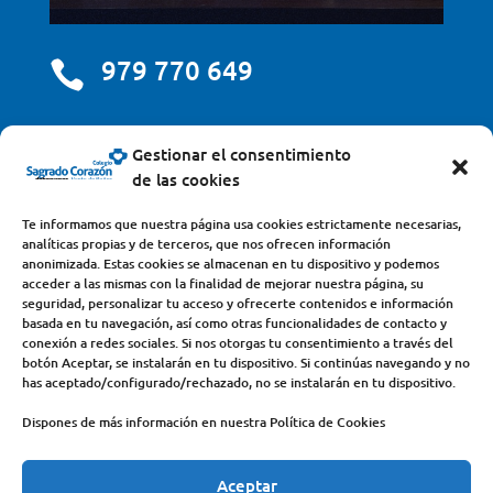
979 770 649

centro@scjdehon.com

Gestionar el consentimiento
de las cookies
Colegio y Seminario Sagrado Corazón
Te informamos que nuestra página usa cookies estrictamente necesarias,
analíticas propias y de terceros, que nos ofrecen información
Avda. Castilla y León, s/n – 34200 – Venta de Baños
anonimizada. Estas cookies se almacenan en tu dispositivo y podemos
acceder a las mismas con la finalidad de mejorar nuestra página, su
(Palencia) – Teléfono 979770649
seguridad, personalizar tu acceso y ofrecerte contenidos e información
basada en tu navegación, así como otras funcionalidades de contacto y
conexión a redes sociales. Si nos otorgas tu consentimiento a través del
botón Aceptar, se instalarán en tu dispositivo. Si continúas navegando y no
has aceptado/configurado/rechazado, no se instalarán en tu dispositivo.
Dispones de más información en nuestra Política de Cookies
Aceptar