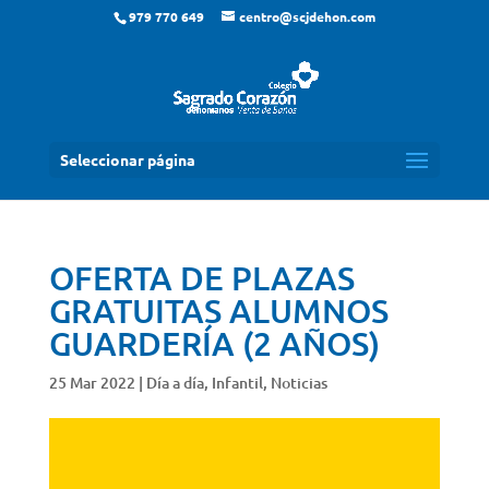
979 770 649
centro@scjdehon.com
Seleccionar página
OFERTA DE PLAZAS
GRATUITAS ALUMNOS
GUARDERÍA (2 AÑOS)
25 Mar 2022
|
Día a día
,
Infantil
,
Noticias