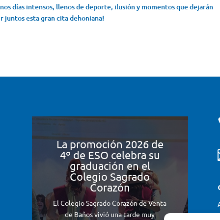
os días intensos, llenos de deporte, ilusión y momentos que dejarán
r juntos esta gran cita dehoniana!
La promoción 2026 de
4º de ESO celebra su
graduación en el
Colegio Sagrado
Corazón
El Colegio Sagrado Corazón de Venta
de Baños vivió una tarde muy