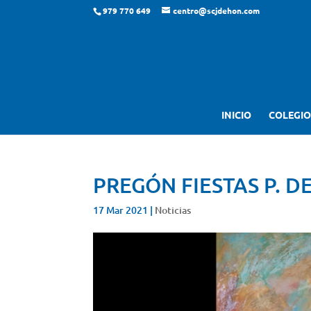
979 770 649
centro@scjdehon.com
INICIO
COLEGIO
PREGÓN FIESTAS P. 
17 Mar 2021
|
Noticias