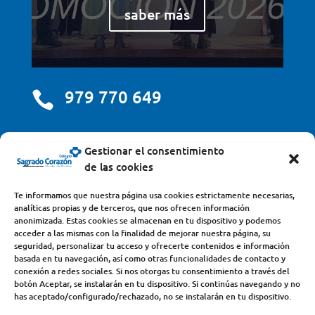
saber más
979 770 649

centro@scjdehon.com

Gestionar el consentimiento
de las cookies
Colegio y Seminario Sagrado Corazón
Te informamos que nuestra página usa cookies estrictamente necesarias,
analíticas propias y de terceros, que nos ofrecen información
Avda. Castilla y León, s/n – 34200 – Venta de Baños
anonimizada. Estas cookies se almacenan en tu dispositivo y podemos
acceder a las mismas con la finalidad de mejorar nuestra página, su
(Palencia) – Teléfono 979770649
seguridad, personalizar tu acceso y ofrecerte contenidos e información
basada en tu navegación, así como otras funcionalidades de contacto y
conexión a redes sociales. Si nos otorgas tu consentimiento a través del
botón Aceptar, se instalarán en tu dispositivo. Si continúas navegando y no
has aceptado/configurado/rechazado, no se instalarán en tu dispositivo.