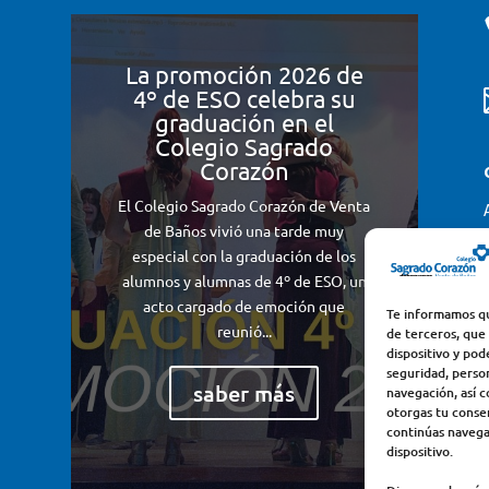
La promoción 2026 de
4º de ESO celebra su
graduación en el
Colegio Sagrado
Corazón
El Colegio Sagrado Corazón de Venta
de Baños vivió una tarde muy
especial con la graduación de los
alumnos y alumnas de 4º de ESO, un
acto cargado de emoción que
Te informamos qu
reunió...
de terceros, que
dispositivo y pod
seguridad, perso
saber más
navegación, así c
otorgas tu consen
continúas navega
dispositivo.