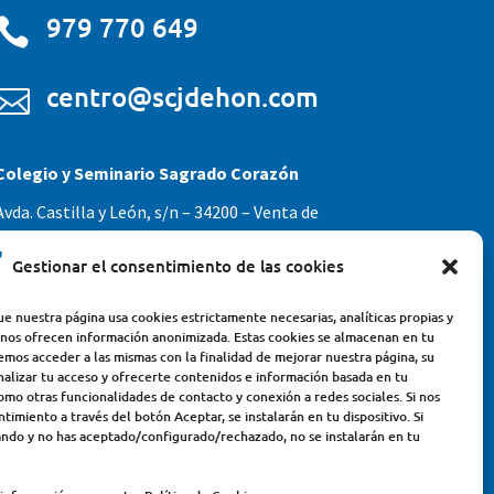
979 770 649

centro@scjdehon.com

Colegio y Seminario Sagrado Corazón
Avda. Castilla y León, s/n – 34200 – Venta de
Baños (Palencia) – Teléfono 979770649
Gestionar el consentimiento de las cookies
e nuestra página usa cookies estrictamente necesarias, analíticas propias y
 nos ofrecen información anonimizada. Estas cookies se almacenan en tu
emos acceder a las mismas con la finalidad de mejorar nuestra página, su
nalizar tu acceso y ofrecerte contenidos e información basada en tu
omo otras funcionalidades de contacto y conexión a redes sociales. Si nos
timiento a través del botón Aceptar, se instalarán en tu dispositivo. Si
ndo y no has aceptado/configurado/rechazado, no se instalarán en tu