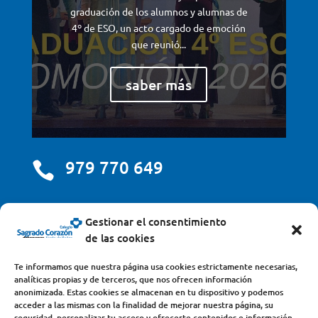
graduación de los alumnos y alumnas de
4º de ESO, un acto cargado de emoción
que reunió...
saber más
979 770 649

centro@scjdehon.com

Gestionar el consentimiento
de las cookies
Colegio y Seminario Sagrado Corazón
Te informamos que nuestra página usa cookies estrictamente necesarias,
analíticas propias y de terceros, que nos ofrecen información
Avda. Castilla y León, s/n – 34200 – Venta de Baños
anonimizada. Estas cookies se almacenan en tu dispositivo y podemos
acceder a las mismas con la finalidad de mejorar nuestra página, su
(Palencia) – Teléfono 979770649
seguridad, personalizar tu acceso y ofrecerte contenidos e información