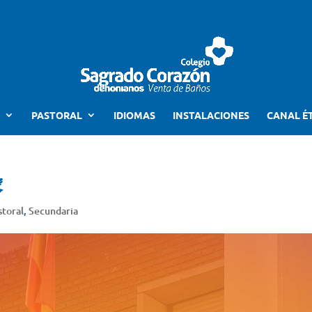
PASTORAL
IDIOMAS
INSTALACIONES
CANAL É
️
storal
,
Secundaria