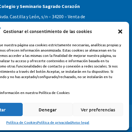
Colegio y Seminario Sagrado Corazón
Avda. Castilla y León, s/n – 34200 – Venta de
Baños (Palencia) – Teléfono 979770649
Gestionar el consentimiento de las cookies
e nuestra página usa cookies estrictamente necesarias, analíticas propias y
 nos ofrecen información anonimizada. Estas cookies se almacenan en tu
emos acceder a las mismas con la finalidad de mejorar nuestra página, su
nalizar tu acceso y ofrecerte contenidos e información basada en tu
omo otras funcionalidades de contacto y conexión a redes sociales. Si nos
timiento a través del botón Aceptar, se instalarán en tu dispositivo. Si
ndo y no has aceptado/configurado/rechazado, no se instalarán en tu
información en nuestra Política de Cookies
tar
Denegar
Ver preferencias
LEGAL
POLÍTICA DE PRIVACIDAD
Política de Cookies
Política de privacidad
Aviso legal