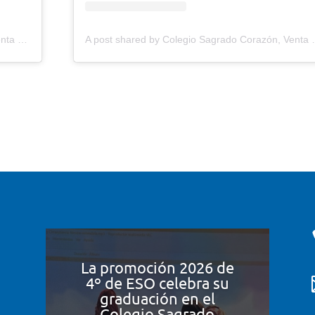
A post shared by Colegio Sagrado Corazón, Venta (@sagradocorazonventa)
A post shared by Colegio 
La promoción 2026 de
4º de ESO celebra su
graduación en el
Colegio Sagrado