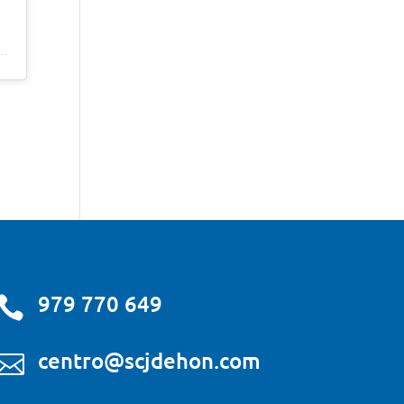
Sagrado Corazón, Venta (@sagradocorazonventa)
979 770 649

centro@scjdehon.com
