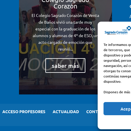
Corazón
El Colegio Sagrado Corazón de Venta
de Baños vivió una tarde muy
especial con la graduación de los
alumnos y alumnas de 4º de ESO, un
acto cargado de emoción que
Te informamos qu
reunió...
de terceros, que
dispositivo y pod
seguridad, perso
saber más
navegación, así c
otorgas tu consen
continúas navega
dispositivo.
Dispones de más 
Acep
ACCESO PROFESORES
ACTUALIDAD
CONTACTO
AVISO 