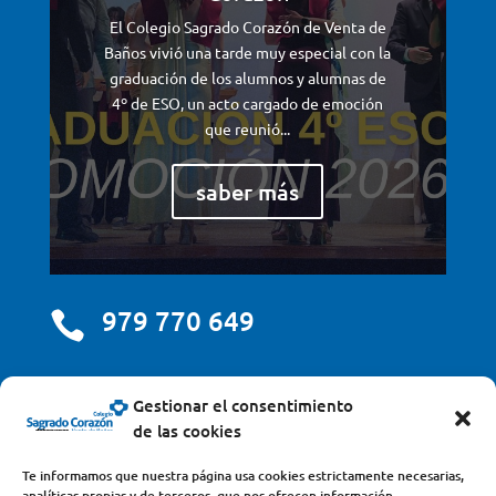
El Colegio Sagrado Corazón de Venta de
Baños vivió una tarde muy especial con la
graduación de los alumnos y alumnas de
4º de ESO, un acto cargado de emoción
que reunió...
saber más
979 770 649

centro@scjdehon.com

Gestionar el consentimiento
de las cookies
Colegio y Seminario Sagrado Corazón
Te informamos que nuestra página usa cookies estrictamente necesarias,
analíticas propias y de terceros, que nos ofrecen información