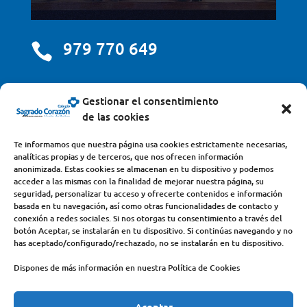
979 770 649

centro@scjdehon.com

Gestionar el consentimiento
de las cookies
Colegio y Seminario Sagrado Corazón
Te informamos que nuestra página usa cookies estrictamente necesarias,
analíticas propias y de terceros, que nos ofrecen información
Avda. Castilla y León, s/n – 34200 – Venta de Baños
anonimizada. Estas cookies se almacenan en tu dispositivo y podemos
acceder a las mismas con la finalidad de mejorar nuestra página, su
(Palencia) – Teléfono 979770649
seguridad, personalizar tu acceso y ofrecerte contenidos e información
basada en tu navegación, así como otras funcionalidades de contacto y
conexión a redes sociales. Si nos otorgas tu consentimiento a través del
botón Aceptar, se instalarán en tu dispositivo. Si continúas navegando y no
has aceptado/configurado/rechazado, no se instalarán en tu dispositivo.
Dispones de más información en nuestra Política de Cookies
Aceptar