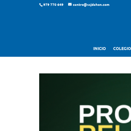
979 770 649
centro@scjdehon.com
INICIO
COLEGIO