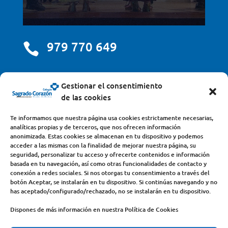
979 770 649

centro@scjdehon.com

Gestionar el consentimiento
de las cookies
Colegio y Seminario Sagrado Corazón
Te informamos que nuestra página usa cookies estrictamente necesarias,
analíticas propias y de terceros, que nos ofrecen información
Avda. Castilla y León, s/n – 34200 – Venta de Baños
anonimizada. Estas cookies se almacenan en tu dispositivo y podemos
acceder a las mismas con la finalidad de mejorar nuestra página, su
(Palencia) – Teléfono 979770649
seguridad, personalizar tu acceso y ofrecerte contenidos e información
basada en tu navegación, así como otras funcionalidades de contacto y
conexión a redes sociales. Si nos otorgas tu consentimiento a través del
botón Aceptar, se instalarán en tu dispositivo. Si continúas navegando y no
has aceptado/configurado/rechazado, no se instalarán en tu dispositivo.
Dispones de más información en nuestra Política de Cookies