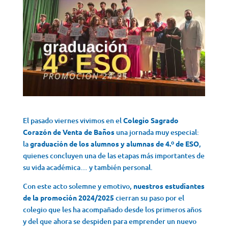
El pasado viernes vivimos en el
Colegio Sagrado
Corazón de Venta de Baños
una jornada muy especial:
la
graduación de los alumnos y alumnas de 4.º de ESO
,
quienes concluyen una de las etapas más importantes de
su vida académica… y también personal.
Con este acto solemne y emotivo,
nuestros estudiantes
de la promoción 2024/2025
cierran su paso por el
colegio que les ha acompañado desde los primeros años
y del que ahora se despiden para emprender un nuevo