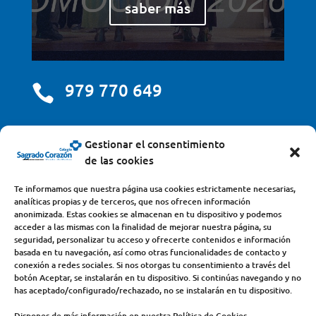
saber más
979 770 649

centro@scjdehon.com

Gestionar el consentimiento
de las cookies
Colegio y Seminario Sagrado Corazón
Te informamos que nuestra página usa cookies estrictamente necesarias,
analíticas propias y de terceros, que nos ofrecen información
Avda. Castilla y León, s/n – 34200 – Venta de Baños
anonimizada. Estas cookies se almacenan en tu dispositivo y podemos
acceder a las mismas con la finalidad de mejorar nuestra página, su
(Palencia) – Teléfono 979770649
seguridad, personalizar tu acceso y ofrecerte contenidos e información
basada en tu navegación, así como otras funcionalidades de contacto y
conexión a redes sociales. Si nos otorgas tu consentimiento a través del
botón Aceptar, se instalarán en tu dispositivo. Si continúas navegando y no
has aceptado/configurado/rechazado, no se instalarán en tu dispositivo.
Dispones de más información en nuestra Política de Cookies