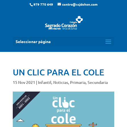
979 770 649
centro@scjdehon.com
Seleccionar página
UN CLIC PARA EL COLE
15 Nov 2021
|
Infantil
,
Noticias
,
Primaria
,
Secundaria