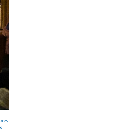
bres
co