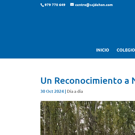
979 770 649
centro@scjdehon.com
INICIO
COLEGIO
Un Reconocimiento a 
30 Oct 2024
|
Día a día