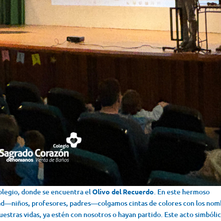
colegio, donde se encuentra el
Olivo del Recuerdo
. En este hermoso
ad—niños, profesores, padres—colgamos cintas de colores con los nom
uestras vidas, ya estén con nosotros o hayan partido. Este acto simbóli