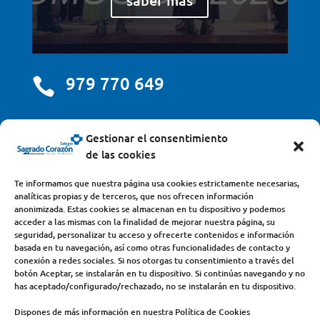
979 770 649

centro@scjdehon.com

Gestionar el consentimiento
de las cookies
Colegio y Seminario Sagrado Corazón
Te informamos que nuestra página usa cookies estrictamente necesarias,
analíticas propias y de terceros, que nos ofrecen información
Avda. Castilla y León, s/n – 34200 – Venta de Baños
anonimizada. Estas cookies se almacenan en tu dispositivo y podemos
acceder a las mismas con la finalidad de mejorar nuestra página, su
(Palencia) – Teléfono 979770649
seguridad, personalizar tu acceso y ofrecerte contenidos e información
basada en tu navegación, así como otras funcionalidades de contacto y
conexión a redes sociales. Si nos otorgas tu consentimiento a través del
botón Aceptar, se instalarán en tu dispositivo. Si continúas navegando y no
has aceptado/configurado/rechazado, no se instalarán en tu dispositivo.
Dispones de más información en nuestra Política de Cookies