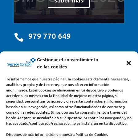
979 770 649

centro@scjdehon.com

Gestionar el consentimiento
de las cookies
Colegio y Seminario Sagrado Corazón
Te informamos que nuestra página usa cookies estrictamente necesarias,
analíticas propias y de terceros, que nos ofrecen información
Avda. Castilla y León, s/n – 34200 – Venta de Baños
anonimizada. Estas cookies se almacenan en tu dispositivo y podemos
acceder a las mismas con la finalidad de mejorar nuestra página, su
(Palencia) – Teléfono 979770649
seguridad, personalizar tu acceso y ofrecerte contenidos e información
basada en tu navegación, así como otras funcionalidades de contacto y
conexión a redes sociales. Si nos otorgas tu consentimiento a través del
botón Aceptar, se instalarán en tu dispositivo. Si continúas navegando y no
has aceptado/configurado/rechazado, no se instalarán en tu dispositivo.
Dispones de más información en nuestra Política de Cookies