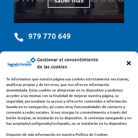
979 770 649

centro@scjdehon.com

Gestionar el consentimiento
de las cookies
Colegio y Seminario Sagrado Corazón
Te informamos que nuestra página usa cookies estrictamente necesarias,
analíticas propias y de terceros, que nos ofrecen información
Avda. Castilla y León, s/n – 34200 – Venta de Baños
anonimizada. Estas cookies se almacenan en tu dispositivo y podemos
acceder a las mismas con la finalidad de mejorar nuestra página, su
(Palencia) – Teléfono 979770649
seguridad, personalizar tu acceso y ofrecerte contenidos e información
basada en tu navegación, así como otras funcionalidades de contacto y
conexión a redes sociales. Si nos otorgas tu consentimiento a través del
botón Aceptar, se instalarán en tu dispositivo. Si continúas navegando y no
has aceptado/configurado/rechazado, no se instalarán en tu dispositivo.
Dispones de más información en nuestra Política de Cookies