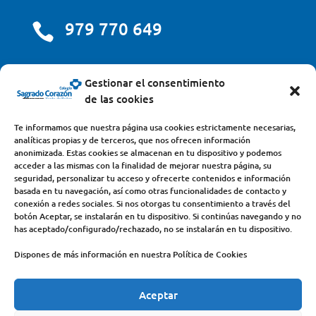
979 770 649

centro@scjdehon.com

Gestionar el consentimiento
de las cookies
Colegio y Seminario Sagrado Corazón
Te informamos que nuestra página usa cookies estrictamente necesarias,
analíticas propias y de terceros, que nos ofrecen información
Avda. Castilla y León, s/n – 34200 – Venta de Baños
anonimizada. Estas cookies se almacenan en tu dispositivo y podemos
acceder a las mismas con la finalidad de mejorar nuestra página, su
(Palencia) – Teléfono 979770649
seguridad, personalizar tu acceso y ofrecerte contenidos e información
basada en tu navegación, así como otras funcionalidades de contacto y
conexión a redes sociales. Si nos otorgas tu consentimiento a través del
botón Aceptar, se instalarán en tu dispositivo. Si continúas navegando y no
has aceptado/configurado/rechazado, no se instalarán en tu dispositivo.
Dispones de más información en nuestra Política de Cookies
Aceptar
COLEGIO
DEHONIANOS
CANAL ÉTICO