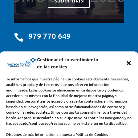
979 770 649

centro@scjdehon.com

Gestionar el consentimiento
de las cookies
Colegio y Seminario Sagrado Corazón
Te informamos que nuestra página usa cookies estrictamente necesarias,
analíticas propias y de terceros, que nos ofrecen información
Avda. Castilla y León, s/n – 34200 – Venta de Baños
anonimizada. Estas cookies se almacenan en tu dispositivo y podemos
acceder a las mismas con la finalidad de mejorar nuestra página, su
(Palencia) – Teléfono 979770649
seguridad, personalizar tu acceso y ofrecerte contenidos e información
basada en tu navegación, así como otras funcionalidades de contacto y
conexión a redes sociales. Si nos otorgas tu consentimiento a través del
botón Aceptar, se instalarán en tu dispositivo. Si continúas navegando y no
has aceptado/configurado/rechazado, no se instalarán en tu dispositivo.
Dispones de más información en nuestra Política de Cookies